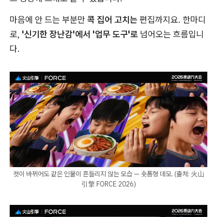
마음에 안 드는 부분만
콕 집어 고치는
편집까지요. 한마디
로,
'신기한 장난감'에서 '업무 도구'로
넘어오는 흐름입니
다.
컷이 바뀌어도 같은 인물이 흔들리지 않는 모습 — 숏폼형 데모. (출처: 火山
引擎 FORCE 2026)