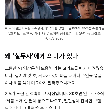
AI로 되살린 저우싱츠(주성치) 명작의 한 장면. 이날 ByteDance는 주성치를
1호 파트너로 한 AI 저작권 협업도 함께 공개했습니다. (출처: 火山引擎
FORCE 2026)
왜 '실무자'에게 의미가 있나
그동안 AI 영상은 '데모용'이라는 꼬리표를 떼기 어려웠습
니다. 길어야 몇 초, 게다가 컷이 바뀔 때마다 주인공 얼굴
이나 제품 색이 미묘하게 달라졌으니까요.
2.5가 노린 건 정확히 그 지점입니다.
30초
면 인트로·소식
·제품 소개 한 편이 통으로 나오고,
일관성
이 잡히면 브랜
드 영상에 그대로 쓸 수 있습니다.