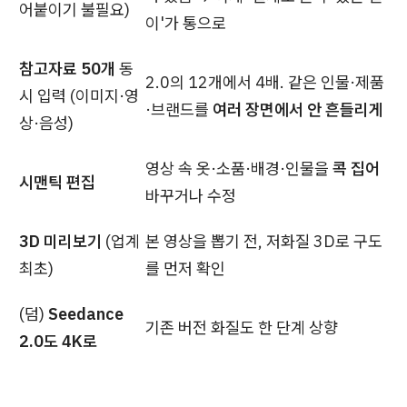
어붙이기 불필요)
이'가 통으로
참고자료 50개
동
2.0의 12개에서 4배. 같은 인물·제품
시 입력 (이미지·영
·브랜드를
여러 장면에서 안 흔들리게
상·음성)
영상 속 옷·소품·배경·인물을
콕 집어
시맨틱 편집
바꾸거나 수정
3D 미리보기
(업계
본 영상을 뽑기 전, 저화질 3D로 구도
최초)
를 먼저 확인
(덤)
Seedance
기존 버전 화질도 한 단계 상향
2.0도 4K로