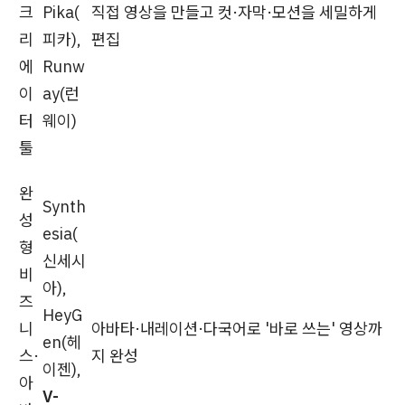
크
Pika(
직접 영상을 만들고 컷·자막·모션을 세밀하게
리
피카),
편집
에
Runw
이
ay(런
터
웨이)
툴
완
Synth
성
esia(
형
신세시
비
아),
즈
HeyG
니
아바타·내레이션·다국어로 '바로 쓰는' 영상까
en(헤
스·
지 완성
이젠),
아
V-