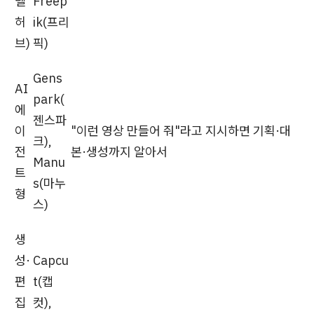
델
Freep
허
ik(프리
브)
픽)
Gens
AI
park(
에
젠스파
이
"이런 영상 만들어 줘"라고 지시하면 기획·대
크),
전
본·생성까지 알아서
Manu
트
s(마누
형
스)
생
성·
Capcu
편
t(캡
집
컷),