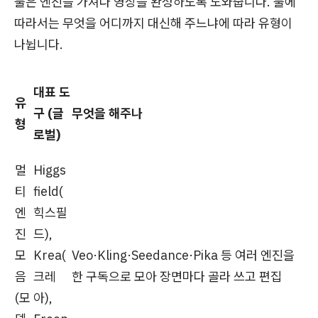
툴은 엔진을 가져다 영상을 완성하도록 도와줍니다. 툴에
따라서는 무엇을 어디까지 대신해 주느냐에 따라 유형이
나뉩니다.
대표 도
유
구 (글
무엇을 해주나
형
로벌)
멀
Higgs
티
field(
엔
힉스필
진
드),
모
Krea(
Veo·Kling·Seedance·Pika 등 여러 엔진을
음
크레
한 구독으로 모아 장면마다 골라 쓰고 편집
(모
아),