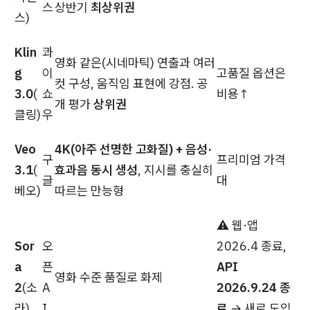
스
상반기
최상위권
스)
Klin
콰
영화 같은(시네마틱) 연출과 여러
g
이
고품질 옵션은
컷 구성, 움직임 표현에 강점. 공
3.0
(
쇼
비용↑
개 평가
상위권
클링)
우
Veo
4K(아주 선명한 고화질) + 음성·
구
프리미엄 가격
3.1
(
효과음 동시 생성
, 지시를 충실히
글
대
베오)
따르는 만능형
⚠️ 웹·앱
Sor
오
2026.4 종료,
a
픈
API
영화 수준 품질로 화제
2
(소
A
2026.9.24 종
라)
I
료
→ 새로 도입