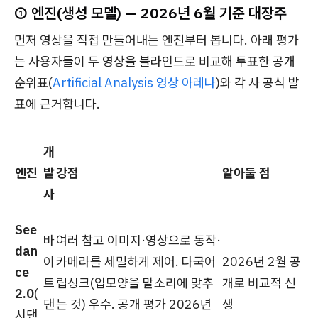
① 엔진(생성 모델) — 2026년 6월 기준 대장주
먼저 영상을 직접 만들어내는 엔진부터 봅니다. 아래 평가
는 사용자들이 두 영상을 블라인드로 비교해 투표한 공개
순위표(
Artificial Analysis 영상 아레나
)와 각 사 공식 발
표에 근거합니다.
개
엔진
발
강점
알아둘 점
사
See
바
여러 참고 이미지·영상으로 동작·
dan
이
카메라를 세밀하게 제어. 다국어
2026년 2월 공
ce
트
립싱크(입모양을 말소리에 맞추
개로 비교적 신
2.0
(
댄
는 것) 우수. 공개 평가 2026년
생
시댄